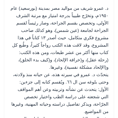
د. عمرو شريف من مواليد مصر بمدينة (بورسعيد) عام
١٩٥٠م، وتخرّج طبيباً بدرجة امتياز مع مرتبة الشرف
الأولى، وتخصص بقسم الجراحة، وصار رئيساً لقسم
الجراحة لجامعة (عين شمس)، وهو كذلك صاحب
مشروع فكري متكامل، حيث أصدر ١٣ كتاباً في هذا
المشروع، وقد لاقت هذه الكتب رواجاً كثيراً، وطُبع كل
كتاب منها أكثر من عشر طبعات، ومن هذه الكتب:
(رحلة عقل)، و(خرافة الإلحاد)، و(كيف بدء الخلق)،
و(الإلحاد مشكلة نفسية)، وغيرها.
يتحدّث د. عمرو في سيرته هذه، عن حياته منذ ولادته،
وحتى بلوغه سن ال ٦٦. ويُقسم كتابه إلى جزءين:
الأول: يتحدث عن نشأته وتربيته وعن أهم المواقف
التي شجعته على دراسة الطب واختيار تخصص
الجرّاحة، ويذكر تفاصيل دراسته وحياته المهنية، وغيرها
من المواضيع.