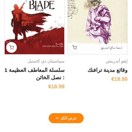
إيفو أندريتش
سيباستيان دي كاستيل
ح
وقائع مدينة ترافنك
سلسلة المعاطف العظيمة 1
س
: نصل الخائن
م
€18.99
9
€16.99
عرض الكل