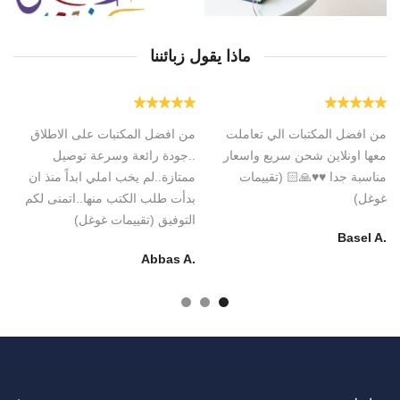
ماذا يقول زبائننا
من افضل المكتبات الي تعاملت
من افضل المكتبات على الاطلاق
خ
معها اونلاين شحن سريع واسعار
..جودة رائعة وسرعة توصيل
أ
مناسبة جدا ♥️♥️🙏🏻 (تقييمات
ممتازة..لم يخب املي ابداً منذ ان
ب
غوغل)
بدأت طلب الكتب منها..اتمنى لكم
(ت
التوفيق (تقييمات غوغل)
.Majid N
.Basel A
.Abbas A