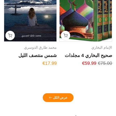
الإمام البخاري
محمد طارق الدوسري
ت
صحيح البخاري 4 مجلدات
شمس منتصف الليل
م
ا
€17.99
€59.99
€75.00
ي
9
عرض الكل