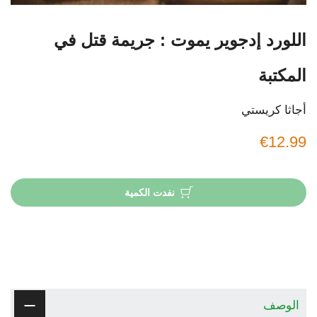
اللورد إدجوير يموت : جريمة قتل في
المكتبة
أجاثا كريستي
€12.99
نفدت الكمية
الوصف