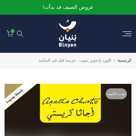
الانتقال
عروض الصيف قد بدأت!
إلى
المحتوى
0
الرئيسية
اللورد إدجوير يموت : جريمة قتل في المكتبة
نفدت الكمية