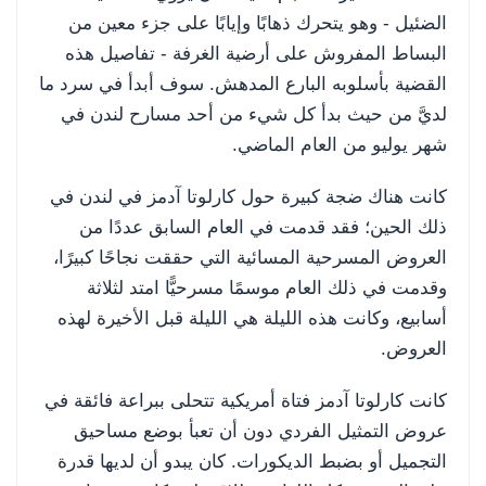
الضئيل - وهو يتحرك ذهابًا وإيابًا على جزء معين من
البساط المفروش على أرضية الغرفة - تفاصيل هذه
القضية بأسلوبه البارع المدهش. سوف أبدأ في سرد ما
لديَّ من حيث بدأ كل شيء من أحد مسارح لندن في
شهر يوليو من العام الماضي.
كانت هناك ضجة كبيرة حول كارلوتا آدمز في لندن في
ذلك الحين؛ فقد قدمت في العام السابق عددًا من
العروض المسرحية المسائية التي حققت نجاحًا كبيرًا،
وقدمت في ذلك العام موسمًا مسرحيًّا امتد لثلاثة
أسابيع، وكانت هذه الليلة هي الليلة قبل الأخيرة لهذه
العروض.
كانت كارلوتا آدمز فتاة أمريكية تتحلى ببراعة فائقة في
عروض التمثيل الفردي دون أن تعبأ بوضع مساحيق
التجميل أو بضبط الديكورات. كان يبدو أن لديها قدرة