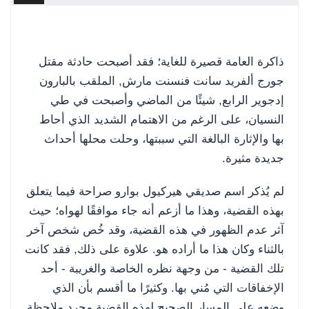
ذاكرة العامة قصيرة للغاية؛ فقد أصبحت حادثة مقتل
جورج ألفريد سانت فنسنت مارش, الملقب بالبارون
إدجوير الرابع, شيئًا من الماضي وأصبحت في طي
النسيان، على الرغم من الاهتمام الشديد الذي أحاط
بها والإثارة البالغة التي سببتها، وحلت محلها أحداث
جديدة مثيرة.
لم يُذكر اسم صديقي هيركيول بوارو صراحة فيما يتعلق
بهذه القضية، وهذا ما أزعم أنه جاء موافقًا لهواه؛ حيث
آثر عدم الظهور في هذه القضية، وقد خُص شخص آخر
بالثناء وكان هذا ما أراده هو. علاوة على ذلك, فقد كانت
تلك القضية - من وجهة نظره الخاصة والغريبة - أحد
الإخفاقات التي مُني بها. وكثيرًا ما أقسم بأن الذي
وضعه على المسار الصحيح لهذه القضية مجرد ملاحظة