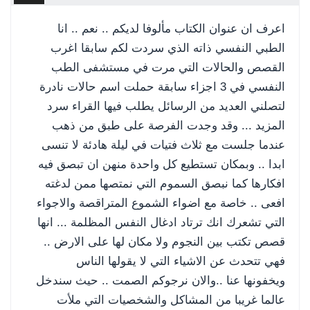
اعرف ان عنوان الكتاب مألوفا لديكم .. نعم .. انا
الطبي النفسي ذاته الذي سردت لكم سابقا اغرب
القصص والحالات التي مرت في مستشفى الطب
النفسي في 3 اجزاء سابقة حملت اسم حالات نادرة
لتصلني العديد من الرسائل يطلب فيها القراء سرد
المزيد ... وقد وجدت الفرصة على طبق من ذهب
عندما جلست مع ثلاث فتيات في ليلة هادئة لا تنسى
ابدا .. وبمكان تستطيع كل واحدة منهن ان تبصق فيه
افكارها كما نبصق السموم التي نمتصها ممن لدغته
افعى .. خاصة مع اضواء الشموع المتراقصة والاجواء
التي تشعرك انك ترتاد ادغال النفس المظلمة ... انها
قصص تكتب بين النجوم ولا مكان لها على الارض ..
فهي تتحدث عن الاشياء التي لا يقولها الناس
ويخفونها
عنا ..والان نرجوكم الصمت .. حيث سندخل
عالما غريبا من المشاكل والشخصيات التي ملأت