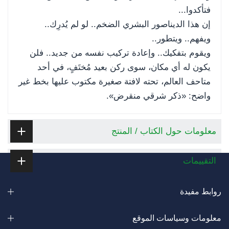
فتأكدوا...
إن هذا الديناصور البشري الضخم.. لو لم يُدرِك..
ويفهم.. ويتطور..
ويقوم بتفكيك.. وإعادة تركيب نفسه من جديد.. فلن
يكون له أي مكان، سوى ركن بعيد مُختَفٍ، في أحد
متاحف العالم، تحته لافتة صغيرة مكتوب عليها بخط غير
واضح: «ذكر شرقي منقرض».
معلومات حول الكتاب / المنتج
التقييمات
روابط مفيدة
معلومات وسياسات الموقع