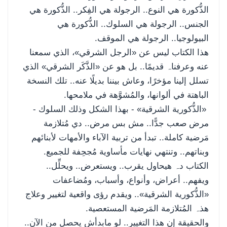
الذُّكورة هي النوع.. الرجولة هي الفِكر.. الذُّكورة هي
الجنس.. الرجولة هي السلوك.. الذُّكورة هي
البيولوجيا.. الرجولة هي الموقف.
هذا الكتاب ليس عن «الرجل الشرقي»، الذي سمعنا
عنه وعرفناہ قديمًا.. بل هو عن «الذَّكَر الشرقي» الذي
تسلل إلينا مؤخرًا، وعاش بيننا بديلًا عنه.. تلك النسخة
الباهتة في ألوانها، والمُشوَّهة في ملامحها.
«الذُّكورية الشرقية» - بهذا الشكل وذلك السلوك -
مرض صعب جدًّا.. مش بس مرض.. دي مُتلازمة
مَرضية كاملة.. تبدأ من تربية الآباء والأمهات لأبنائهم
وبناتهم.. وتنتهي نهايات مأساوية مُجحِفة للجميع.
الكتاب دہ هيحاول يقرب.. ويستعرض.. ويحلِّل..
ويفهم.. أعراض، وأنواع، وأسباب، ومُضاعفات
«الذُّكورية الشرقية».. ويقدم رؤى واقعية لتغيير وعلاج
هذہ المُتلازمة المَرضية المستعصية.
والحقيقة إن هذا التغيير.. لو مابدأش يحصل من الآن..