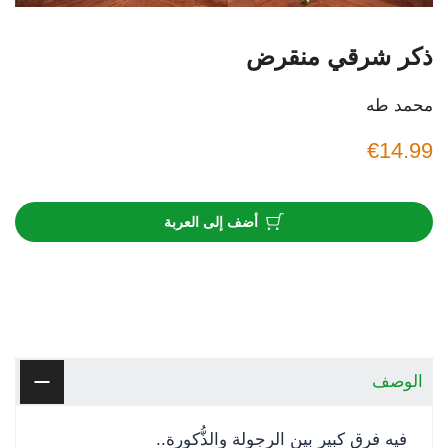
ذكر شرقي منقرض
محمد طه
€14.99
أضف إلى العربة
الوصف
فيه فرق كبير بين الرجولة والذُّكورة..