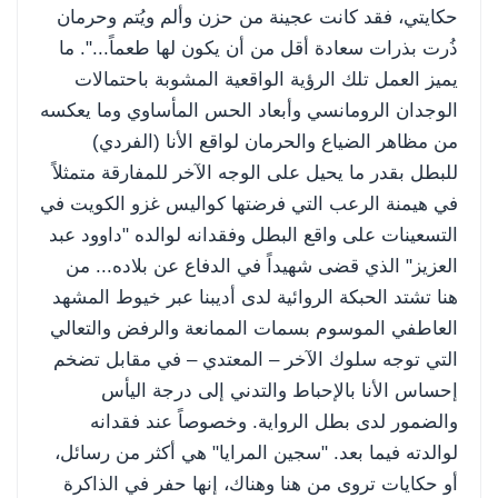
حكايتي، فقد كانت عجينة من حزن وألم ويُتم وحرمان
ذُرت بذرات سعادة أقل من أن يكون لها طعماً...". ما
يميز العمل تلك الرؤية الواقعية المشوبة باحتمالات
الوجدان الرومانسي وأبعاد الحس المأساوي وما يعكسه
من مظاهر الضياع والحرمان لواقع الأنا (الفردي)
للبطل بقدر ما يحيل على الوجه الآخر للمفارقة متمثلاً
في هيمنة الرعب التي فرضتها كواليس غزو الكويت في
التسعينات على واقع البطل وفقدانه لوالده "داوود عبد
العزيز" الذي قضى شهيداً في الدفاع عن بلاده... من
هنا تشتد الحبكة الروائية لدى أديبنا عبر خيوط المشهد
العاطفي الموسوم بسمات الممانعة والرفض والتعالي
التي توجه سلوك الآخر – المعتدي – في مقابل تضخم
إحساس الأنا بالإحباط والتدني إلى درجة اليأس
والضمور لدى بطل الرواية. وخصوصاً عند فقدانه
لوالدته فيما بعد. "سجين المرايا" هي أكثر من رسائل،
أو حكايات تروى من هنا وهناك، إنها حفر في الذاكرة