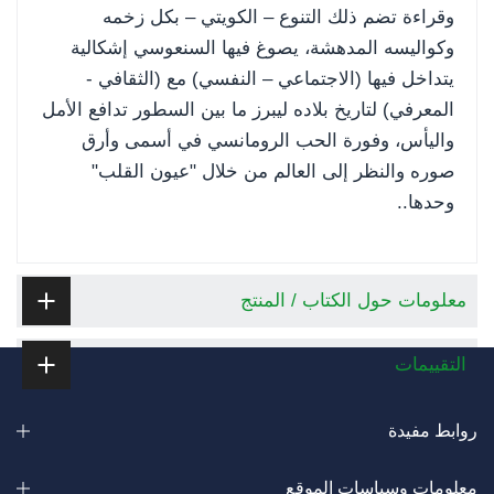
وقراءة تضم ذلك التنوع – الكويتي – بكل زخمه
وكواليسه المدهشة، يصوغ فيها السنعوسي إشكالية
يتداخل فيها (الاجتماعي – النفسي) مع (الثقافي -
المعرفي) لتاريخ بلاده ليبرز ما بين السطور تدافع الأمل
واليأس، وفورة الحب الرومانسي في أسمى وأرق
صوره والنظر إلى العالم من خلال "عيون القلب"
وحدها..
معلومات حول الكتاب / المنتج
التقييمات
روابط مفيدة
معلومات وسياسات الموقع