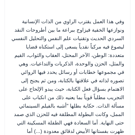
وفي هذا العمل يقترب الراوي من الذات الإنسانية
ونوازعها الخفية فيزاوج ببراعة ما بين أطروحات النقد
السردي الحديث وتقنيات علم النفس والتحليل النفسي
ليصوغ فيه مركباً نقدياً يسعى إلى استكناه قضايا
متعددة: الوطن، الآخر المحتل، العقاب والثواب، القيم
والمثل، الحزن والوحدة، الذكريات والتداعيات. وهي
في مجموعها خطابات أو رسائل يحدد
فيها الروائي
تصوره لذاته في علاقتها بالكتابة، ومن ثم يجنح إلى
الاهتمام بسؤال فعل الكتابة، حيث يبدو الإلحاح على
التجريب مطلباً قوياً بما يعنيه ذلك من انكباب على
مسألة الذات. حكاية بطلها "أشبه بالفيلم السينمائي
الممل، وكانت البطولة المطلقة فيه للحزن الذي صمد
حتى النهاية. أما السعادة فهي الطفلة المسكينة التي
ظهرت بفستانها الأبيض لدقائق معدودة (...) أما