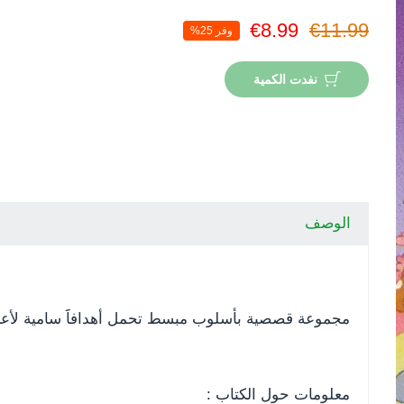
€8.99
€11.99
وفر 25%
نفدت الكمية
الوصف
مجموعة قصصية بأسلوب مبسط تحمل أهدافاََ سامية لأعزا
ير
معلومات حول الكتاب :