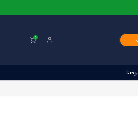
0
قعنا