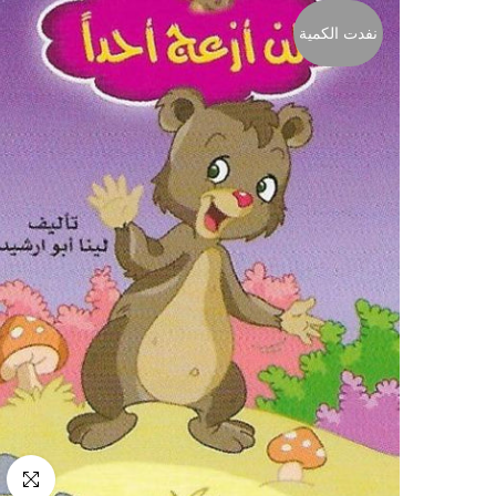
نفدت الكمية
انقر للتكب