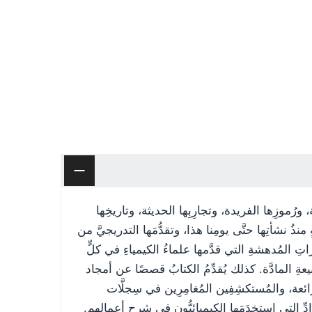
رُموزِها الفريدة، وتجارِبِها الحديثة، وتاريخِها
منذُ نشأتِها حتَّى يومِنا هذا، وتقدُّمَها التدريجيَّ من
تِ المُدهشةِ التي قدَّمها علماءُ الكيمياءِ في كلٍّ
يعةِ المادَّة. كذلك يُقدِّمُ الكتابُ قصصًا عن أمجاد
ائعة، والمُستكشِفِين المُغامِرِين في سِجلَّات
ِّ التي استخدَمَها الكيميائيُّون في شرحِ أعمالِهم.