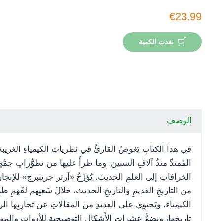
€23.99
نفدت الكمية
الوصف
في هذا الكتابِ يَغوصُ القارئُ في نظرياتِ الكيمياءِ الغريبة، و
المُمتدِّ منذُ آلافِ السنين، وما طرأَ عليها من تطوُّراتٍ جمَّةٍ 
الخرافاتِ إلى العلمِ الحديث. يُؤرِّخُ «آرثر جرينبرج» للإنجازا
من التاريخِ القديمِ والتاريخِ الحديث، خلالَ سَعيِهم لفَهمِ طب
الكيمياء، ويَحتوِي على العديدِ من المقالاتِ عن تجارِبِها الر
ير
تاريخِها، ويضمُّ عشراتِ الأَشكالِ التوضيحيةِ للأدواتِ والمواد