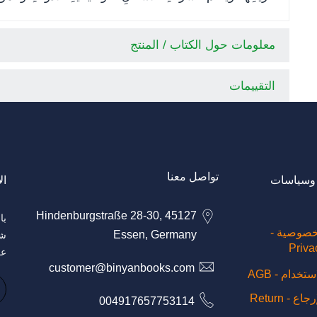
معلومات حول الكتاب / المنتج
التقييمات
تواصل معنا
وسياسات
ال
Hindenburgstraße 28-30, 45127
خصوصية -
Essen, Germany
شر
Priva
عر
customer@binyanbooks.com
خدام - AGB
سياسة الإرجاع - Return
004917657753114