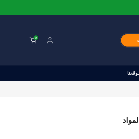
0
قعنا
لمواد