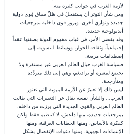
لأزمة الغرب في جوانب كثيرة منه.
ومن شأن التوتر أن يستفحلَ في ظلِّ سباق قِوى دولية
جديدة وتواري أخرى، وبروز قوى داخلية بمرجعيات
أيديولوجية جديدة.
وقد يفضي الأمر، في غياب مفهوم الدولة بصفتها عقداً
إجتماعياً، وثقافة للحوار، ووسائط للتسوية، إلى
إصطدامات مريعة.
فسياسة الغرب حيال العالم العربي غير مستقرة ولا
تخضع لمعيرة أو براديغم، وهي إلى ذلك متردِّدة
ومتأرجِحة.
ليس ذلك إلا تعبيرٌ عن الأزمة البنيوية التي تعتور
الغرب... والشأن نفسه يقال عن التغييرات التي طالت
العالم العربي والقوى الجديدة التي برزت من داخله،
بمرجعيات جديدة، منها داعش، لا كتنظيم فقط ولكن
كفكرة بالأساس، ومنها الخطابات العرقية، ومنها
الإنتماءات الجهوية، ومنها دعوات الإنفصال بشكل