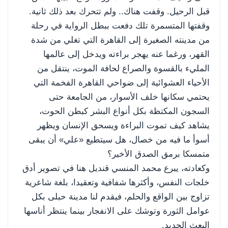
قبل الرحيل. وقفت هناك.. ولم تتحرك بعد ذلك ثانية.
وقفتها المتسمرة تلك دفعت ببطل الرواية في رحلة
من مدينته الصغيرة إلى القاهرة التي تغلي من شدة
القهر، ورغما عنه يهجر براءته ويدخل إلى عالمها
المليء بالقسوة والصراع لحافة الموت، ينتقل من
الأحياء العشوائية إلى ضواحي القاهرة الفخمة التي
يحتمي سكانها خلف الأسوار، من الجامعة حتى
السجون المكتظة بكل أنواع البشر كبطن الحوت،
يشاهد كيف تموت البراءة ويسحق الإنسان ويظهر
أسوأ ما فيه من خصال، هل سيتطيع «علي» أن يبقى
متمسكا برمق الصدق الأخير؟
وكعادته، يبرع محمد المنسي قنديل هنا في تصوير أدق
خلجات النفس، وأكثرها شفافية وتعقيدا، بلغة شاعرية
تزاوج بين الواقع والحلم، فيقدم لنا مدينة حبلى بكل
عوامل الثورة وتوشك على الانفجار بينما ينتظر أناسها
البعث الجديد.