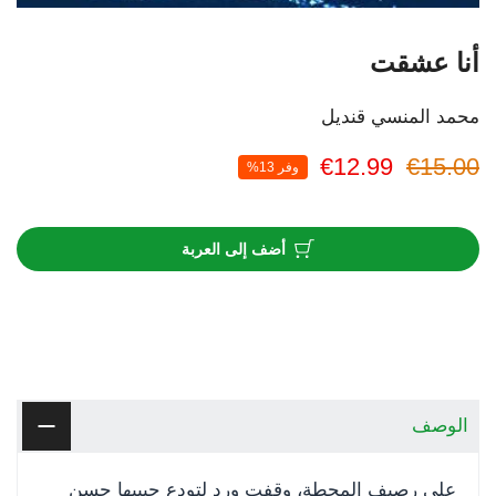
أنا عشقت
محمد المنسي قنديل
€12.99
€15.00
وفر 13%
أضف إلى العربة
الوصف
على رصيف المحطة، وقفت ورد لتودع حبيبها حسن