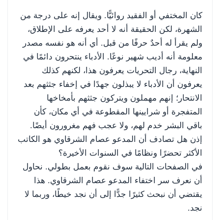
كان المختفي أو الفقيد روائيًّا. ويقال إنه على درجة من
الشهرة، لكن الحقيقة أنه لا أحد يعرفه على الإطلاق،
ولم يقرأ له أحدٌ حرفًا من قبل. أي أنه هو نفسه مصدر
معلومة أنه أديب شهير نوعًا. الأدباء ينتحرون دائمًا في
النهاية، رجال التحريات يعرفون هذا، لكنهم كذلك
يعرفون أن الأدباء لا يبذلون جهدًا في إخفاء جثثهم بعد
الانتحار؛ إنهم مهملون ويتركون جثثهم بأمخاخها
المتفجرة أو شرايينها المقطوعة في أي مكان، كأن
باقي البشر خدم لهم، ولا عجب فهم مغرورون أيضًا.
إذن هل تصادف أن المدعو عصام الشرقاوي هو الكاتب
الأكثر تحضرًا ونظامًا في السنوات الأخيرة؟
في الصفحات التالية سوف نقوم بعمل بطولي. نحاول
أن نعرف سر اختفاء المدعو عصام الشرقاوي. هذا
يقتضي أن نبحث كثيرًا جدًّا إلى أن نجد خيطًا، وربما لا
نجد.