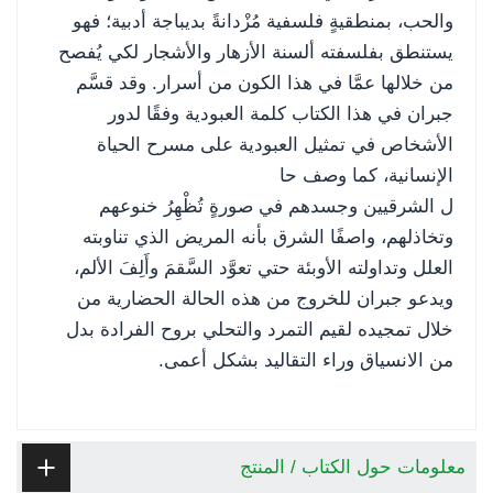
والحب، بمنطقيةٍ فلسفية مُزْدانةً بديباجة أدبية؛ فهو
يستنطق بفلسفته ألسنة الأزهار والأشجار لكي يُفصح
من خلالها عمَّا في هذا الكون من أسرار. وقد قسَّم
جبران في هذا الكتاب كلمة العبودية وفقًا لدور
الأشخاص في تمثيل العبودية على مسرح الحياة
الإنسانية، كما وصف حا
ل الشرقيين وجسدهم في صورةٍ تُظْهِرُ خنوعهم
وتخاذلهم، واصفًا الشرق بأنه المريض الذي تناوبته
العلل وتداولته الأوبئة حتي تعوَّد السَّقمَ وأَلِفَ الألم،
ويدعو جبران للخروج من هذه الحالة الحضارية من
خلال تمجيده لقيم التمرد والتحلي بروح الفرادة بدل
من الانسياق وراء التقاليد بشكل أعمى.
معلومات حول الكتاب / المنتج