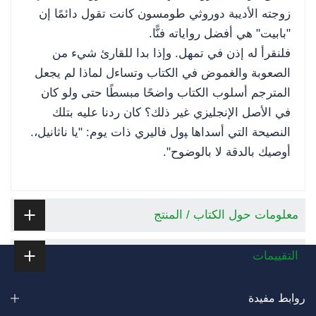
زوجته الأديبة دوروثي طومسون كانت تقول دائمًا إن
"بابيت" هي أفضل رواياته فنًّا.
فلنقرأ له إذن في تمهل. وإذا بدا للقارئ شيء من
الصعوبة والغموض في الكتاب وتساءل لماذا لم يجعل
المترجم أسلوب الكتاب واضحًا مبسطًا حتى ولو كان
في الأصل الإنجليزي غير ذلك؟ كان ردنا عليه بتلك
النصيحة التي أسداها ﭙول فاليري ذات يوم: "يا ناثانيل،.
أوصيك بالدقة لا بالوضوح".
معلومات حول الكتاب / المنتج
التقييمات
روابط مفيدة