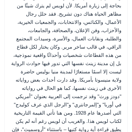
بحاجة إلى زيارة أمريكا. لأن لويس لم يترك شيئًا من
مظاهر الحياة هناك دون تشريح. فقد حلل رجال
الأعمال، والكنائس، والانتخابات، والجمعيات الخيرية،
والأحزاب، وفن الإعلان، والصحافة، والجامعات،
والطلبة، ونقابات العمال، والأسرة، وسيدات المجتمع
الراقي، في قالب ساخر مرير. وكان يختار لكل قطاع
من هذه القطاعات شخصيات وأحداثًا واقعية نموذجية،
بل إن مدينة زينث نفسها التي تدور فيها حوادث الرواية
ليست إلا اسمًا مستعارًا لمدينة منيا بوليس حاضرة
ولاية منيسوتا بأمريكا. وقد دارت أحداث بعض رواياته
الأخرى في زينث نفسها، كما هو الحال في رواياته
"دودز ورث" وقد ترجمت إلى العربية بعنوان "أمريكي
في أوربا" و"إلمرجانتري" و"الرجل الذي عرف كوليدج"
التي أصدرها عام 1928. ومن هنا تأتي القيمة التاريخية
لكتاب لويس هذا. والغريب أن لويس رغم أنه لم يكن
يطيق قراءة أية رواية كتبها – باستثناء "أروسميث"، فإن