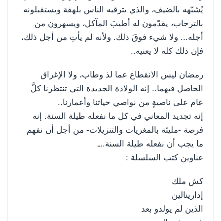
يُشبّهه بالضيف، والذي يترقبه الناس بلهفة ويستقبلونه
بالترحاب، يقدّمون له أطيبَ المآكل، ويسهرون من
أ
جله... ولا شيء فوقَ ذلك. ولأنه لم يأتِ من أجل ذلك،
فإن ذلك كله لا يعنيه..
رمضان ليس الانقطاع عما لذ وطاب، ولا الإغراق
الحاصل فيهما.. إنه الولادة الجديدة التي تنتظرنا كلَّ
عام على ناصيةٍ من نواصي حياتنا وأعمارنا..
إنه تجديد المعاني في كل ما نفعله طيلة السنة. إنه
فرصة -مليئة بالمغريات والتنزيلات- من أجل أن نفهم
ما يجب أن نفعله طيلة السنة..ـ
عناوين كتب السلسلة :
كش ملك
إدارينالين
الذين لم يولدو بعد