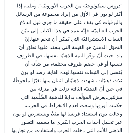
"دروس سيكولوجيّة من الحرب الأوروبيّة". وعليه، إذا
أكثر لو بون في الأوّل من إيراد مجموعة من الرسائل
والبرقيات كي يقف على حقيقة ما جرى قبل اندلاع
الحرب العالميّة، فإنّه عمد في هذا الكتاب إلى تبيّن
التبعات الاستشرافيّة التي يُمكن أن تنجم عنها.إنّ
التحوّل الذهنيّ هو القيمة التي ينعقد عليها تطوّر أيّ
بلد. حيث أنّ توفّر البنية الذهنيّة نفسها، في الظروف
نفسها أو في خضم ظروف مختلفة، من شأنه أن
يُفضي إلى التبعات نفسها.لهذه الغاية، رصد لو بون
ثلاث ذهنيّات، شهدت ذهنيّتان اثنتان منها تغيّرًا ملحوظًا،
في حين أنّ الذهنيّة الثالثة نزلت في منزلة بين
منزلتين.يعرض المؤلّف بدايةً للذهنية السِّلْمية التي
حكمت أوروبا وسعت لعدم الانخراط في الحرب،
وحالت دون استعداد فرنسا لها مثلاً، ويستعرض لو بون
عبر تحليل أحداث الحرب الكبرى ما يسميه التطور
الذهني للأمم التي دخلت الحرب واستفادت من تجاربها