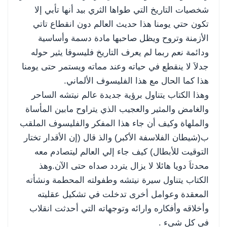
شخصيات التاريخ التي طواها الثري بيد أنها تأبي إلا
تكون حتي يومنا هذا حديث العالم دون انقطاع تاتي
الأزمنة وتروح ويظل صاحبها مادة دسمة وأساسية
ودائمة نعم ربما لم يعرف التاريخ فليسوفا يثير حوله
جدلاَ لا ينقطع في حياته وعند مماته ويستمر حتى يومنا
هذا كما الحال مع هذا الفليسوف الألماني.
وهذا الكتاب يتناول برؤية جديدة عالم نيتشه الساحر
والغامض والمثير والعجيب الذي يتراوح مابين المأساة
والملهاة وكيف أن جاء هذا المفكر والفليسوف الملقب
ب(شيطان الفلاسفة الأكبر) والذ قال (إن الأقدار تختار
التوقيت للأبطال) كيف جاء إلي العالم ليتصادم معه
محدثاَ دويا هائلا لا يزال يتردد صداه حتى الآن.وهذ
الكتاب يتناول سيرة نيتشه وطفولته المحطمة ونشأته
المعقدة وعوامل أخرى تدخلت في تشكيل عقليته
وأخلاقه وأفكاره وارائه وتوجهاته التي أحدثت انقلاب
في كل شىء .