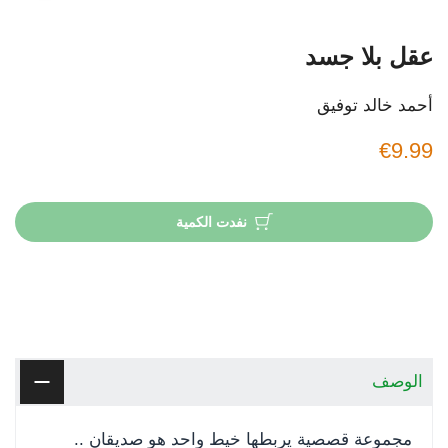
عقل بلا جسد
أحمد خالد توفيق
€9.99
نفدت الكمية
الوصف
مجموعة قصصية يربطها خيط واحد هو صديقان ..