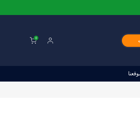
0
قعنا