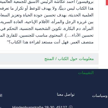
بروفيسور/ أحمد عكاشة الرئيس الأسبق للجمعية العالمي
هذا الكتاب ليس دينيًّا، ولا يهدف للوعظ أو تكرار ما تع
العلمية الحديثة، بهدف تحسين جودة الحياة وتعزيز السعا
بين غريزة الرجل والمرأة، الأفلام الإباحية، العادة السري
المرأة، دم البكارة، تكوين الشخصية الجنسية، التحكم في
تحسين الأداء….). المحتوى مناسب للجنسين، للقارئ المت
منتصف العمر. فهل أنت مستعد لقراءة هذا الكتاب؟”
معلومات حول الكتاب / المنتج
التقييمات
تواصل معنا
وسياسات
ال
Hindenburgstraße 28-30, 45127