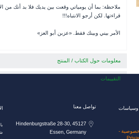
ملاحظة: بما أن يومياتي وقعت بين يديك فلا بد أنك من ا
قراءتها. لكن أرجو الانتباه!!!
الأمر بيني وبينك فقط. «عزبن أبو العز»
معلومات حول الكتاب / المنتج
التقييمات
تواصل معنا
وسياسات
ال
Hindenburgstraße 28-30, 45127
خصوصية -
Essen, Germany
شر
Priva