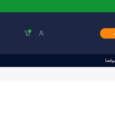
0
قعنا