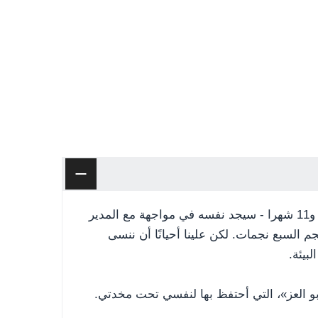
لم أتخيل يوما أن فتى من مقاسي أنا - مقاس 10 سنوات و11 شهرا - سيجد نفسه في مواجهة مع المدير
 السبع نجمات. لكن علينا أحيانًا أن ننسى
بيئة.
بو العز»، التي أحتفظ بها لنفسي تحت مخدتي.